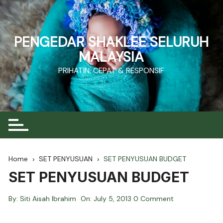
Skip
to
content
PENGEDAR SHAKLEE SELURUH
MALAYSIA
PRIHATIN, CEPAT & RESPONSIF
Home
SET PENYUSUAN
SET PENYUSUAN BUDGET
SET PENYUSUAN BUDGET
By:
Siti Aisah Ibrahim
On:
July 5, 2013
0 Comment