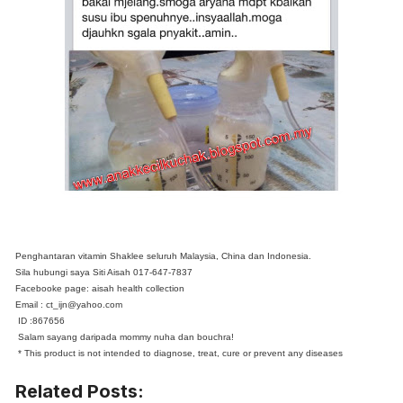
Penghantaran vitamin Shaklee seluruh Malaysia, China dan Indonesia.
Sila hubungi saya Siti Aisah 017-647-7837
Facebooke page: aisah health collection
Email : ct_ijn@yahoo.com
ID :867656
Salam sayang daripada mommy nuha dan bouchra!
* This product is not intended to diagnose, treat, cure or prevent any diseases
Related Posts: