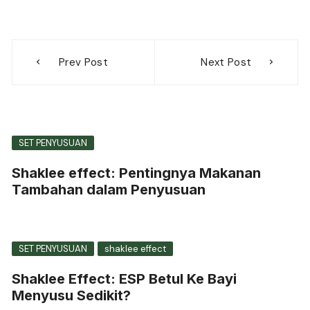
Post
Prev Post
Next Post
navigation
SET PENYUSUAN
Shaklee effect: Pentingnya Makanan
Tambahan dalam Penyusuan
SET PENYUSUAN
shaklee effect
Shaklee Effect: ESP Betul Ke Bayi
Menyusu Sedikit?