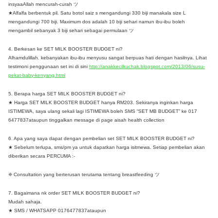
insyaaAllah mencurah-curah ツ
★Alfalfa berbentuk pil. Satu botol saiz s mengandungi 330 biji manakala size L
mengandungi 700 biji. Maximum dos adalah 10 biji sehari namun ibu-ibu boleh
mengambil sebanyak 3 biji sehari sebagai permulaan ツ
4. Berkesan ke SET MILK BOOSTER BUDGET ni?
Alhamdulillah. kebanyakan ibu-ibu menyusu sangat berpuas hati dengan hasilnya. Lihat
testimoni penggunaan set ini di sini
http://anakkecilkuchak.blogspot.com/2013/06/susu-
pekat-baby-kenyang.html
5. Berapa harga SET MILK BOOSTER BUDGET ni?
★ Harga SET MILK BOOSTER BUDGET hanya RM203. Sekiranya inginkan harga
ISTIMEWA, saya ulang sekali lagi ISTIMEWA boleh SMS “SET MB BUDGET” ke 017
6477837ataupun tinggalkan message di page aisah health collection
6. Apa yang saya dapat dengan pembelian set SET MILK BOOSTER BUDGET ni?
★ Sebelum terlupa, sms/pm ya untuk dapatkan harga isitmewa. Setiap pembelian akan
diberikan secara PERCUMA :-
❈ Consultation yang berterusan terutama tentang breastfeeding ツ
7. Bagaimana nk order SET MILK BOOSTER BUDGET ni?
Mudah sahaja.
★ SMS / WHATSAPP 0176477837ataupun