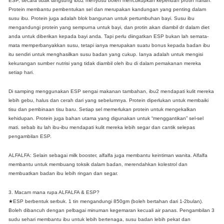
ESP, secara tidak langsung ibu2 menyusu boleh mencukupkan keperluan protin harian.
Protein membantu pembentukan sel dan merupakan kandungan yang penting dalam
susu ibu. Protein juga adalah blok bangunan untuk pertumbuhan bayi. Susu ibu
mengandungi protein yang sempurna untuk bayi, dan protin akan diambil dr dalam diet
anda untuk diberikan kepada bayi anda. Tapi perlu diingatkan ESP bukan lah semata-
mata memperbanyakkan susu, tetapi ianya merupakan suatu bonus kepada badan ibu
itu sendiri untuk menghasilkan susu badan yang cukup. Ianya adalah untuk mengisi
kekurangan sumber nutrisi yang tidak diambil oleh ibu di dalam pemakanan mereka
setiap hari.
Di samping menggunakan ESP sengai makanan tambahan, ibu2 mendapati kulit mereka
lebih gebu, halus dan cerah dari yang sebelumnya. Protein diperlukan untuk membaiki
tisu dan pembinaan tisu baru. Setiap sel memerlukan protein untuk mengekalkan
kehidupan. Protein juga bahan utama yang digunakan untuk “menggantikan” sel-sel
mati. sebab itu lah ibu-ibu mendapati kulit mereka lebih segar dan cantik selepas
pengambilan ESP.
ALFALFA: Selain sebagai milk booster, alfalfa juga membantu keintiman wanita. Alfalfa
membantu untuk membuang toksik dalam badan, merendahkan kolestrol dan
membuatkan badan ibu lebih ringan dan segar.
3. Macam mana rupa ALFALFA & ESP?
★ESP berbentuk serbuk. 1 tin mengandungi 850gm (boleh bertahan dari 1-2bulan).
Boleh dibancuh dengan pelbagai minuman kegemaran kecuali air panas. Pengambilan 3
sudu sehari membantu ibu untuk lebih bertenaga, susu badan lebih pekat dan