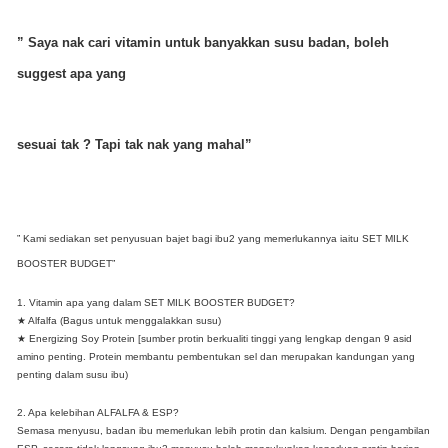
” Saya nak cari vitamin untuk banyakkan susu badan, boleh
suggest apa yang
sesuai tak ? Tapi tak nak yang mahal”
” Kami sediakan set penyusuan bajet bagi ibu2 yang memerlukannya iaitu SET MILK
BOOSTER BUDGET”
1. Vitamin apa yang dalam SET MILK BOOSTER BUDGET?
★ Alfalfa (Bagus untuk menggalakkan susu)
★ Energizing Soy Protein [sumber protin berkualiti tinggi yang lengkap dengan 9 asid
amino penting. Protein membantu pembentukan sel dan merupakan kandungan yang
penting dalam susu ibu)
2. Apa kelebihan ALFALFA & ESP?
Semasa menyusu, badan ibu memerlukan lebih protin dan kalsium. Dengan pengambilan