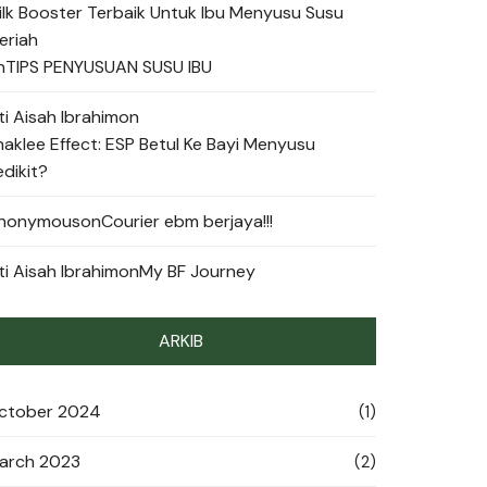
ilk Booster Terbaik Untuk Ibu Menyusu Susu
eriah
n
TIPS PENYUSUAN SUSU IBU
ti Aisah Ibrahim
on
haklee Effect: ESP Betul Ke Bayi Menyusu
edikit?
nonymous
on
Courier ebm berjaya!!!
ti Aisah Ibrahim
on
My BF Journey
ARKIB
ctober 2024
(1)
arch 2023
(2)