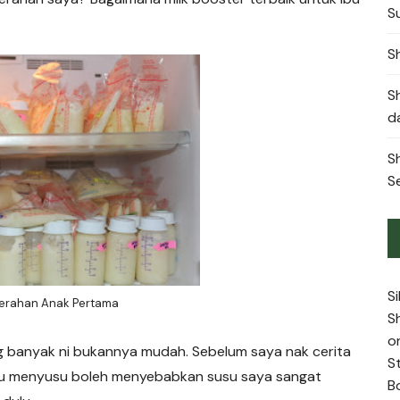
S
S
S
d
S
S
S
Perahan Anak Pertama
S
o
 banyak ni bukannya mudah. Sebelum saya nak cerita
S
ibu menyusu boleh menyebabkan susu saya sangat
B