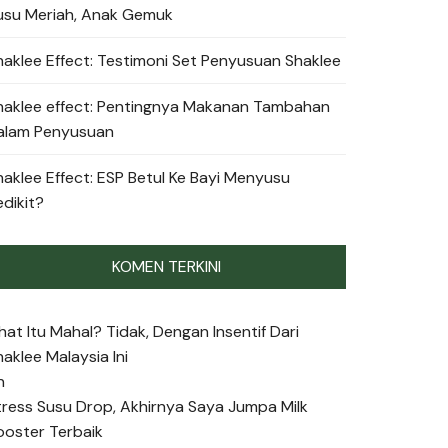
usu Meriah, Anak Gemuk
haklee Effect: Testimoni Set Penyusuan Shaklee
haklee effect: Pentingnya Makanan Tambahan
alam Penyusuan
haklee Effect: ESP Betul Ke Bayi Menyusu
edikit?
KOMEN TERKINI
ihat Itu Mahal? Tidak, Dengan Insentif Dari
haklee Malaysia Ini
n
tress Susu Drop, Akhirnya Saya Jumpa Milk
ooster Terbaik