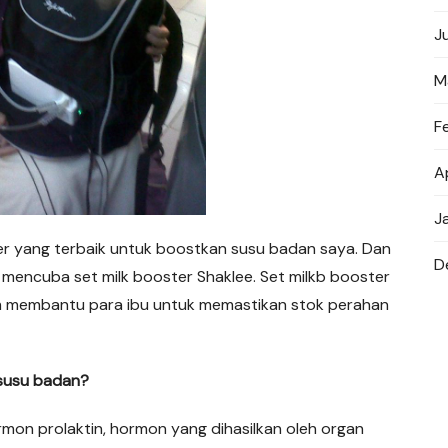
J
M
F
A
J
er yang terbaik untuk boostkan susu badan saya. Dan
D
mencuba set milk booster Shaklee. Set milkb booster
am membantu para ibu untuk memastikan stok perahan
 susu badan?
ormon prolaktin, hormon yang dihasilkan oleh organ