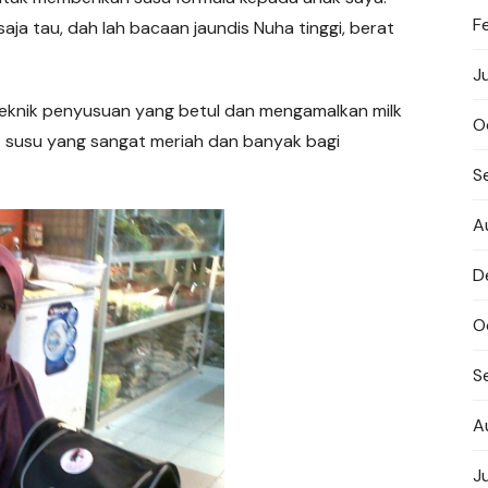
F
aja tau, dah lah bacaan jaundis Nuha tinggi, berat
J
 teknik penyusuan yang betul dan mengamalkan milk
O
 susu yang sangat meriah dan banyak bagi
S
A
D
O
S
A
J