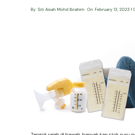
By:
Siti Aisah Mohd Ibrahim
On:
February 13, 2023
1
Tengok rajah di bawah, banyak kan stok susu p