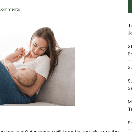
 Comments
T
J
S
B
S
S
S
M
T
S
erahan saya? Bagaimana milk booster terbaik untuk ibu