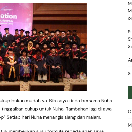
M
M
o
Si
S
S
A
Si
cukup bukan mudah ya. Bila saya tiada bersama Nuha
tinggalkan cukup untuk Nuha. Tambahan lagi di awal
O
op’. Setiap hari Nuha menangis siang dan malam.
M
untuk memberikan susu formula kepada anak saya.