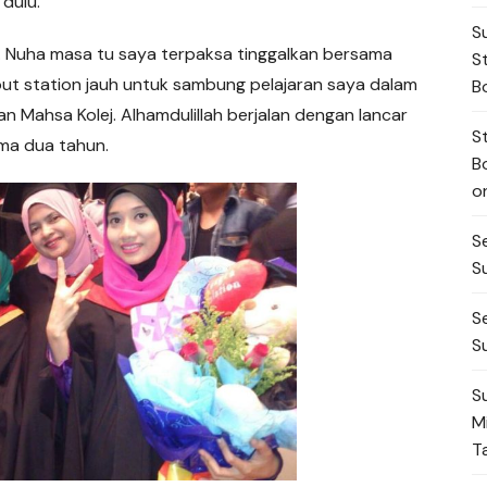
dulu.
S
. Nuha masa tu saya terpaksa tinggalkan bersama
S
out station jauh untuk sambung pelajaran saya dalam
B
 Mahsa Kolej. Alhamdulillah berjalan dengan lancar
S
ma dua tahun.
B
o
S
S
S
S
S
M
T