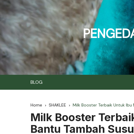
Skip
to
content
PENGEDA
BLOG
Home
SHAKLEE
Milk Booster Terbaik Untuk I
Milk Booster Terba
Bantu Tambah Susu