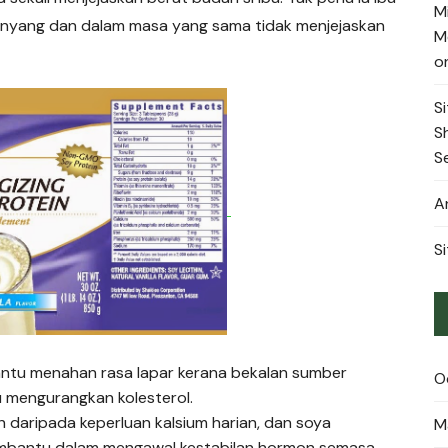
M
enyang dan dalam masa yang sama tidak menjejaskan
M
o
Si
S
S
A
Si
ntu menahan rasa lapar kerana bekalan sumber
O
 mengurangkan kolesterol.
 daripada keperluan kalsium harian, dan soya
M
embantu dalam mengawal kestabilan hormon semasa