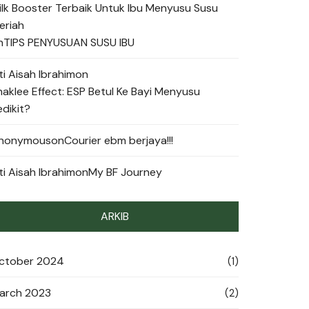
ilk Booster Terbaik Untuk Ibu Menyusu Susu
eriah
n
TIPS PENYUSUAN SUSU IBU
ti Aisah Ibrahim
on
haklee Effect: ESP Betul Ke Bayi Menyusu
edikit?
nonymous
on
Courier ebm berjaya!!!
ti Aisah Ibrahim
on
My BF Journey
ARKIB
ctober 2024
(1)
arch 2023
(2)