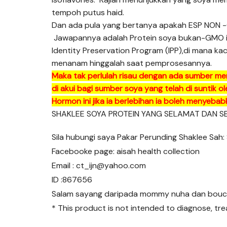
tempoh putus haid.
Dan ada pula yang bertanya apakah ESP NON
Jawapannya adalah Protein soya bukan-GMO ini
Identity Preservation Program (IPP),di mana ka
menanam hinggalah saat pemprosesannya.
Maka tak perlulah risau dengan ada sumber me
di akui bagi sumber soya yang telah di suntik
Hormon ini jika ia berlebihan ia boleh menyebab
SHAKLEE SOYA PROTEIN YANG SELAMAT DAN SE
Sila hubungi saya Pakar Perunding Shaklee Sah:
Facebooke page: aisah health collection
Email : ct_ijn@yahoo.com
ID :867656
Salam sayang daripada mommy nuha dan bouc
* This product is not intended to diagnose, tre