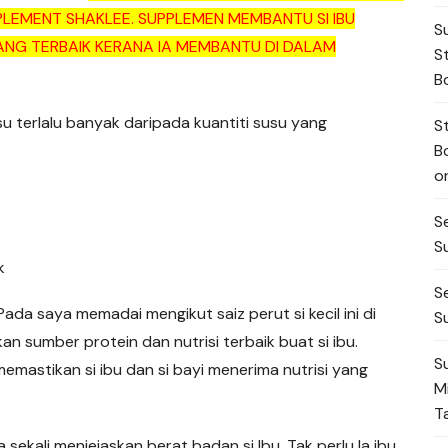
PLEMENT SHAKLEE. SUPPLEMEN MEMBANTU SI IBU
S
ANG TERBAIK KERANA IA MEMBANTU DI DALAM
S
B
usu terlalu banyak daripada kuantiti susu yang
S
B
o
S
S
k
S
 Pada saya memadai mengikut saiz perut si kecil ini di
S
 sumber protein dan nutrisi terbaik buat si ibu.
S
astikan si ibu dan si bayi menerima nutrisi yang
M
T
a sekali menjejaskan berat badan si Ibu. Tak perlu la ibu