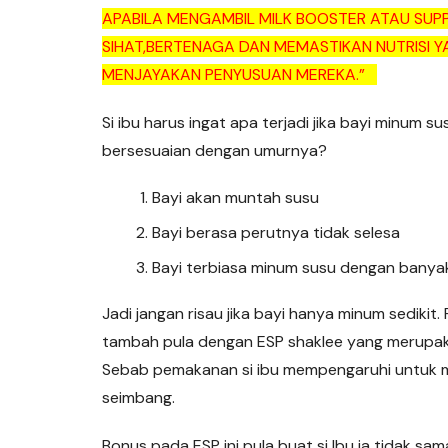
APABILA MENGAMBIL MILK BOOSTER ATAU SUP
SIHAT,BERTENAGA DAN MEMASTIKAN NUTRISI Y
MENJAYAKAN PENYUSUAN MEREKA.”
Si ibu harus ingat apa terjadi jika bayi minum s
bersesuaian dengan umurnya?
Bayi akan muntah susu
Bayi berasa perutnya tidak selesa
Bayi terbiasa minum susu dengan banya
Jadi jangan risau jika bayi hanya minum sedikit.
tambah pula dengan ESP shaklee yang merupakan
Sebab pemakanan si ibu mempengaruhi untuk mem
seimbang.
Bonus pada ESP ini pula buat si Ibu ia tidak sam