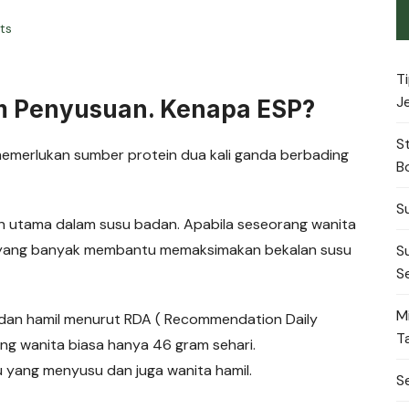
ts
T
J
m Penyusuan. Kenapa ESP?
S
merlukan sumber protein dua kali ganda berbading
B
S
n utama dalam susu badan. Apabila seseorang wanita
 yang banyak membantu memaksimakan bekalan susu
S
S
M
 dan hamil menurut RDA ( Recommendation Daily
T
ing wanita biasa hanya 46 gram sehari.
bu yang menyusu dan juga wanita hamil.
S