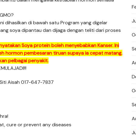
F
 -GMO?
J
 dihasilkan di bawah satu Program yang digelar
cang soya dipantau dan dijaga dengan teliti dari proses
O
nyatakan Soya protein boleh menyebabkan Kanser. Ini
S
 oleh hormon pembesaran tiruan supaya ia cepat matang.
kan pelbagai penyakit.
A
MULAJADI!!!
D
 Siti Aisah 017-647-7837
O
S
hra!
A
at, cure or prevent any diseases
J