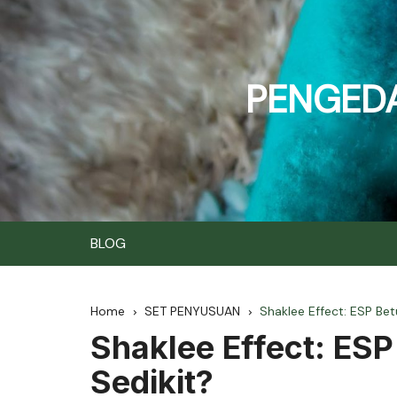
Skip
to
content
PENGEDA
BLOG
Home
SET PENYUSUAN
Shaklee Effect: ESP Bet
Shaklee Effect: ES
Sedikit?