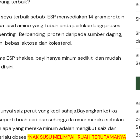
ang terbaik?
S
 soya terbaik sebab ESP menyediakan 14 gram protein
S
a asid amino yang tubuh anda perlukan bagi proses
S
 penting. Berbanding protein daripada sumber daging,
d
n bebas laktosa dan kolesterol.
S
ume ESP shaklee, bayi hanya minum sedikit dan mudah
S
i sini.
S
nyai saiz perut yang kecil sahaja.Bayangkan ketika
S
o
seperti buah ceri dan sehingga la umur mereka sebulan
S
n apa yang mereka minum adalah mengikut saiz dan
B
erlalu obses
“NAK SUSU MELIMPAH RUAH TERUTAMANYA