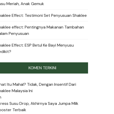
usu Meriah, Anak Gemuk
haklee Effect: Testimoni Set Penyusuan Shaklee
haklee effect: Pentingnya Makanan Tambahan
alam Penyusuan
haklee Effect: ESP Betul Ke Bayi Menyusu
edikit?
KOMEN TERKINI
ihat Itu Mahal? Tidak, Dengan Insentif Dari
haklee Malaysia Ini
n
tress Susu Drop, Akhirnya Saya Jumpa Milk
ooster Terbaik