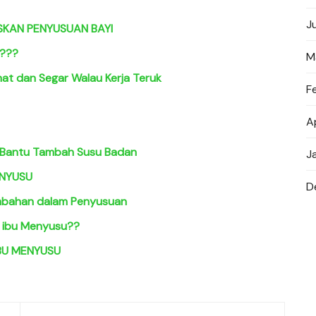
J
SKAN PENYUSUAN BAYI
g???
M
at dan Segar Walau Kerja Teruk
F
A
u Bantu Tambah Susu Badan
J
ENYUSU
D
ambahan dalam Penyusuan
a ibu Menyusu??
BU MENYUSU